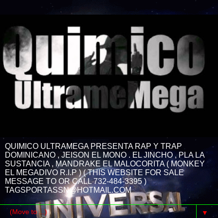
QUIMICO ULTRAMEGA PRESENTA RAP Y TRAP
DOMINICANO , JEISON EL MONO . EL JINCHO , PLA LA
SUSTANCIA , MANDRAKE EL MALOCORITA ( MONKEY
EL MEGADIVO R.I.P ) ( THIS WEBSITE FOR SALE
MESSAGE TO OR CALL 732-484-3395 )
TAGSPORTASSN@HOTMAIL.COM
▼