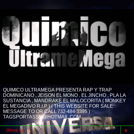
QUIMICO ULTRAMEGA PRESENTA RAP Y TRAP
DOMINICANO , JEISON EL MONO . EL JINCHO , PLA LA
SUSTANCIA , MANDRAKE EL MALOCORITA ( MONKEY
EL MEGADIVO R.I.P ) ( THIS WEBSITE FOR SALE
MESSAGE TO OR CALL 732-484-3395 )
TAGSPORTASSN@HOTMAIL.COM
▼