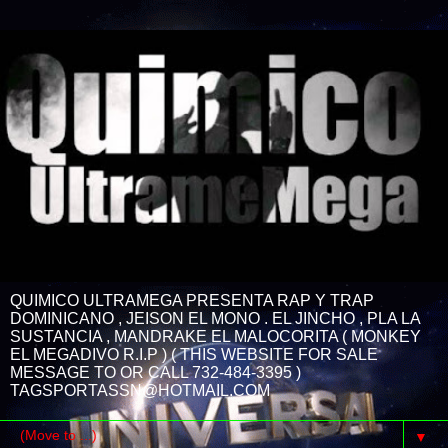
QUIMICO ULTRAMEGA PRESENTA RAP Y TRAP
DOMINICANO , JEISON EL MONO . EL JINCHO , PLA LA
SUSTANCIA , MANDRAKE EL MALOCORITA ( MONKEY
EL MEGADIVO R.I.P ) ( THIS WEBSITE FOR SALE
MESSAGE TO OR CALL 732-484-3395 )
TAGSPORTASSN@HOTMAIL.COM
▼