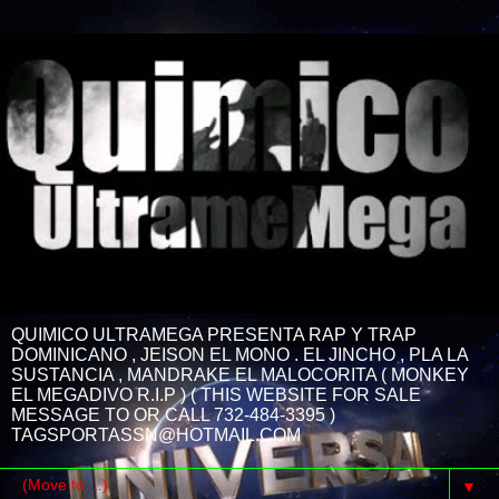
QUIMICO ULTRAMEGA PRESENTA RAP Y TRAP
DOMINICANO , JEISON EL MONO . EL JINCHO , PLA LA
SUSTANCIA , MANDRAKE EL MALOCORITA ( MONKEY
EL MEGADIVO R.I.P ) ( THIS WEBSITE FOR SALE
MESSAGE TO OR CALL 732-484-3395 )
TAGSPORTASSN@HOTMAIL.COM
▼