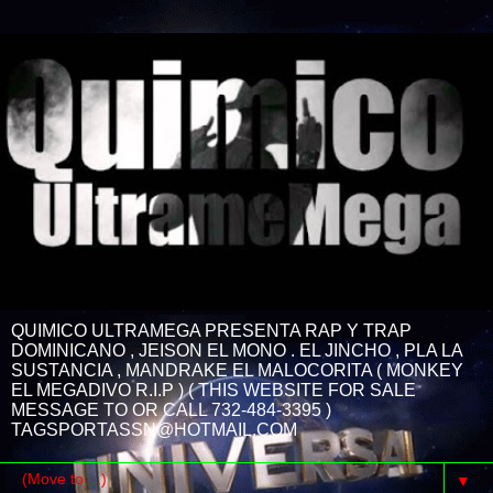
QUIMICO ULTRAMEGA PRESENTA RAP Y TRAP
DOMINICANO , JEISON EL MONO . EL JINCHO , PLA LA
SUSTANCIA , MANDRAKE EL MALOCORITA ( MONKEY
EL MEGADIVO R.I.P ) ( THIS WEBSITE FOR SALE
MESSAGE TO OR CALL 732-484-3395 )
TAGSPORTASSN@HOTMAIL.COM
▼